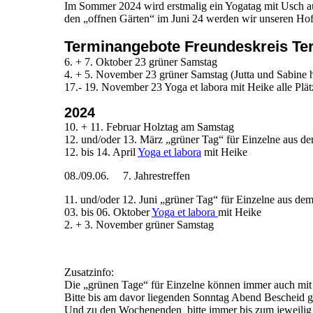
Im Sommer 2024 wird erstmalig ein Yogatag mit Usch a
den „offnen Gärten“ im Juni 24 werden wir unseren Hof 
Terminangebote Freundeskreis Ter
6. + 7. Oktober 23 grüner Samstag
4. + 5. November 23 grüner Samstag (Jutta und Sabine h
17.- 19. November 23 Yoga et labora mit Heike alle Plät
2024
10. + 11. Februar Holztag am Samstag
12. und/oder 13. März „grüner Tag“ für Einzelne aus d
12. bis 14. April
Yoga et labora
mit Heike
08./09.06. 7. Jahrestreffen
11. und/oder 12. Juni „grüner Tag“ für Einzelne aus de
03. bis 06. Oktober
Yoga et labora
mit Heike
2. + 3. November grüner Samstag
Zusatzinfo:
Die „grünen Tage“ für Einzelne können immer auch mit 
Bitte bis am davor liegenden Sonntag Abend Bescheid 
Und zu den Wochenenden bitte immer bis zum jeweilig