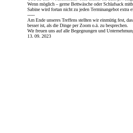
Wenn möglich – gerne Bettwäsche oder Schlafsack mitb
Sabine wird fortan nicht zu jeden Terminangebot extra e
-----
Am Ende unseres Treffens stellten wir einmütig fest, da
besser ist, als die Dinge per Zoom o.ä. zu besprechen.
Wir freuen uns auf alle Begegnungen und Unternehmu
13. 09. 2023