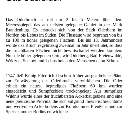
Das Oderbruch ist mit nur 2 bis 5 Metern über dem
Meeresspiegel das am tiefsten gelegene Gebiet in der Mark
Brandenburg. Es erstreckt sich von der Stadt Oderberg im
Norden bis Lebus im Süden. Die Flussaue wird begrenzt von bis
zu 100 m höher gelegenen Flächen. Bis ins 18. Jahrhundert
wurde das Bruch regelmäßig zweimal im Jahr überflutet, so dass
die fruchtbaren Flächen nicht bewirtschaftet werden konnten.
Nur die höher gelegenen Orte, wie Oderberg, Bad Freienwalde,
Wriezen, Seelow und Lebus boten den Menschen dann Schutz.
1747 ließ König Friedrich II schon früher ausgearbeitete Pläne
zur Entwässerung des Oderbruchs verwirklichen. Die Oder
erhielt ein neues, begradigtes Flußbett: 60 km wurden
eingedeicht und Sumpfgebiete trockengelegt. Aus sumpfiger
Wildnis wurde eines der fruchtbarsten Ackerbaugebiete und eine
neue preußische Provinz, die sich aufgrund ihres Fischreichtums
und wertvollen Ackerbodens zur Kornkammer Preußens und zur
Speisekammer Berlins entwickelte.